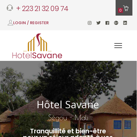
+ 223 21 32 09 74
0
LOGIN / REGISTER
Hôtel Savane
Ségou - Mali
Tranquillité et bien-être