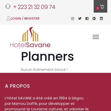
+ 223 21 32 09 74
0
LOGIN / REGISTER
Planners
Aucun événement trouvé !
A PROPOS
L’Hôtel SAVANE a été créé en 1994 à Ségou
par Mamou Daffé, pour développer et
promouvoir le tourisme culturel, et valoriser le