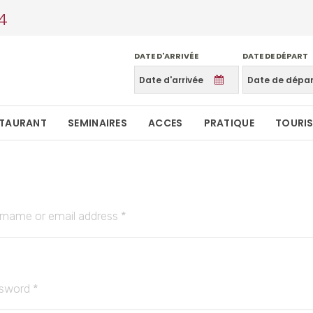
4
DATE D'ARRIVÉE
DATE DE DÉPART
STAURANT
SEMINAIRES
ACCES
PRATIQUE
TOURI
rname or email address
*
sword
*