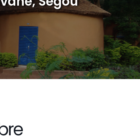
avane, Ségou
bre