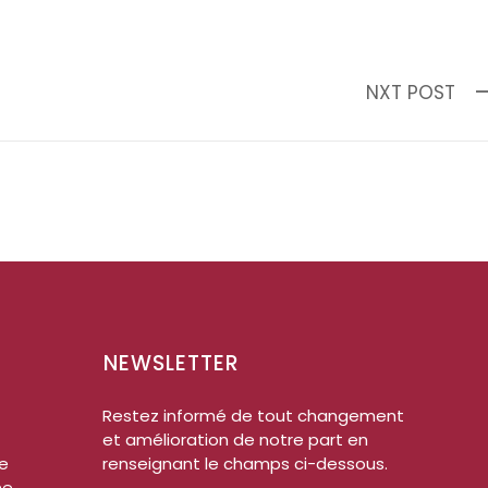
NXT POST
NEWSLETTER
Restez informé de tout changement
et amélioration de notre part en
me
renseignant le champs ci-dessous.
ne