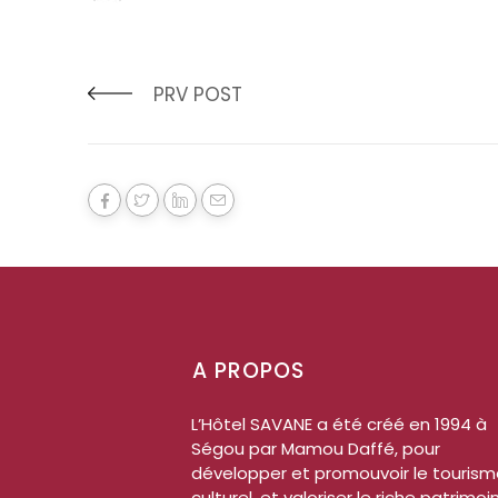
PRV POST
A PROPOS
L’Hôtel SAVANE a été créé en 1994 à
Ségou par Mamou Daffé, pour
développer et promouvoir le touris
culturel, et valoriser le riche patrimoi